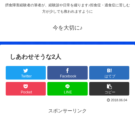
摂食障害経験者の筆者が、経験談や日常を綴ります♪拒食症・過食症に苦しむ
方が少しでも救われますように
今を大切に♪
しあわせそうな2人
Twitter
Facebook
はてブ
Pocket
LINE
コピー
2018.06.04
スポンサーリンク