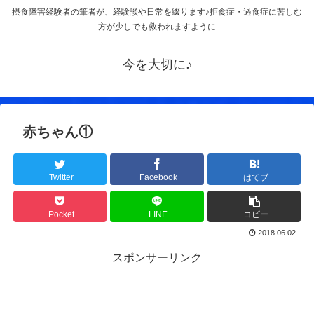
摂食障害経験者の筆者が、経験談や日常を綴ります♪拒食症・過食症に苦しむ
方が少しでも救われますように
今を大切に♪
赤ちゃん①
Twitter
Facebook
はてブ
Pocket
LINE
コピー
2018.06.02
スポンサーリンク