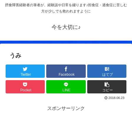
摂食障害経験者の筆者が、経験談や日常を綴ります♪拒食症・過食症に苦しむ
方が少しでも救われますように
今を大切に♪
うみ
Twitter
Facebook
はてブ
Pocket
LINE
コピー
2018.06.23
スポンサーリンク