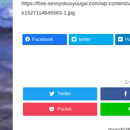
https://free-sessyokusyougai.com/wp-content/
e1527114645583-1.jpg
Facebook
twitter
H
シ
Twitter
Pocket
mocch