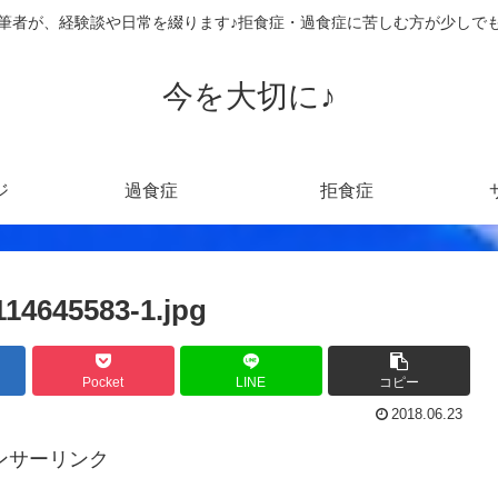
筆者が、経験談や日常を綴ります♪拒食症・過食症に苦しむ方が少しで
今を大切に♪
ジ
過食症
拒食症
114645583-1.jpg
Pocket
LINE
コピー
2018.06.23
ンサーリンク