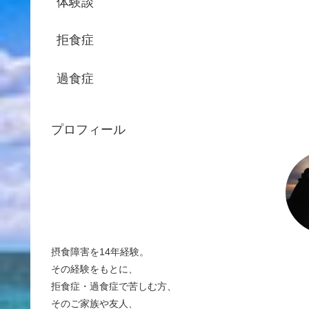
体験談
拒食症
過食症
プロフィール
摂食障害を14年経験。
その経験をもとに、
拒食症・過食症で苦しむ方、
そのご家族や友人、