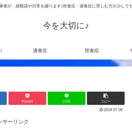
筆者が、経験談や日常を綴ります♪拒食症・過食症に苦しむ方が少しで
今を大切に♪
ジ
過食症
拒食症
Pocket
LINE
コピー
2018.07.06
ンサーリンク