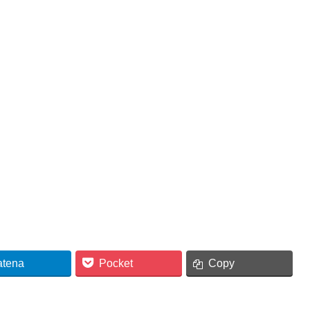
atena
Pocket
Copy