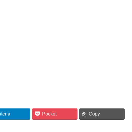
atena
Pocket
Copy