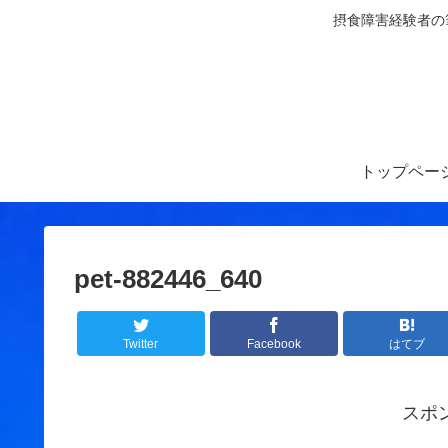
摂食障害経験者の
トップペー
pet-882446_640
Twitter
Facebook
はてブ
スポ