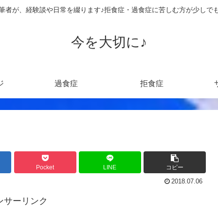
筆者が、経験談や日常を綴ります♪拒食症・過食症に苦しむ方が少しで
今を大切に♪
ジ
過食症
拒食症
Pocket
LINE
コピー
2018.07.06
ンサーリンク