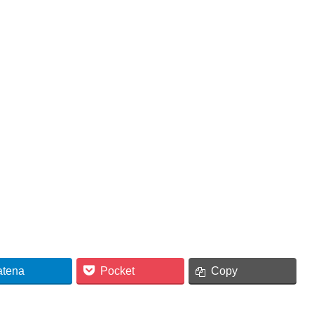
atena
Pocket
Copy