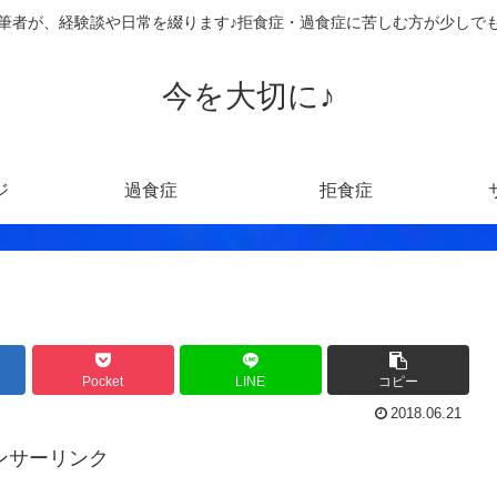
筆者が、経験談や日常を綴ります♪拒食症・過食症に苦しむ方が少しで
今を大切に♪
ジ
過食症
拒食症
Pocket
LINE
コピー
2018.06.21
ンサーリンク