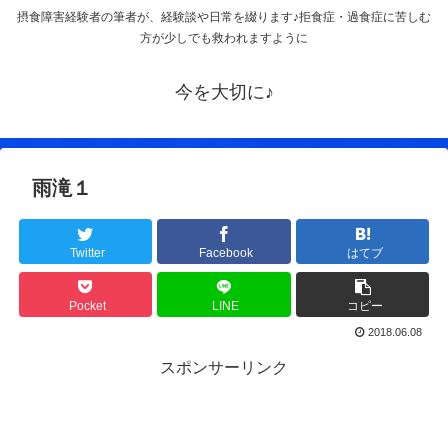
摂食障害経験者の筆者が、経験談や日常を綴ります♪拒食症・過食症に苦しむ
方が少しでも救われますように
今を大切に♪
雨滝１
Twitter
Facebook
はてブ
Pocket
LINE
コピー
2018.06.08
スポンサーリンク